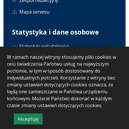
Zespół redakcyjny
Mapa serwisu
Statystyka i dane osobowe
Statystyki oglądalności
W ramach naszej witryny stosujemy pliki cookies w
Ostatnio dodane
celu świadczenia Państwu usług na najwyższym
Polityka prywatności
poziomie, w tym w sposób dostosowany do
indywidualnych potrzeb. Korzystanie z witryny bez
RODO
zmiany ustawień dotyczących cookies oznacza, że
będą one zamieszczane w Państwa urządzeniu
końcowym. Możecie Państwo dokonać w każdym
czasie zmiany ustawień dotyczących cookies.
Wersja systemu: 5.7.0 [51]
Ostatnia aktualizacja BIP: 30.07.2026 10:53
Akceptuję
CMS i hosting: Logonet Sp. z o.o. w Bydgoszczy
informację