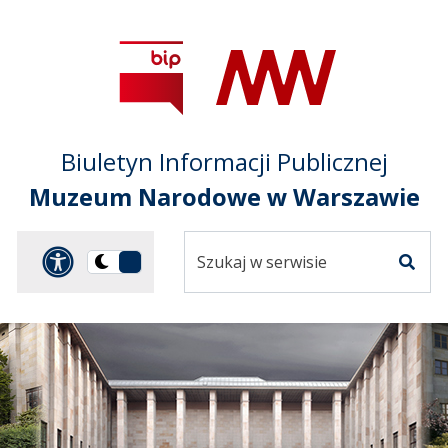
Przejdź do treści
Przejdź do mapy
Przejdź do
głównego menu
serwisu
Biuletyn Informacji Publicznej
Muzeum Narodowe w Warszawie
Szukaj
Panel dostosowania ułat
Przełącz
w
Szuka
na
serwisie
wersję
ciemną