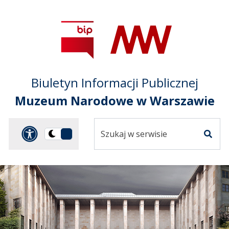
Przejdź do treści
Przejdź do mapy
Przejdź do
głównego menu
serwisu
Biuletyn Informacji Publicznej
Muzeum Narodowe w Warszawie
Szukaj
Panel dostosowania ułat
Przełącz
w
Szuka
na
serwisie
wersję
ciemną