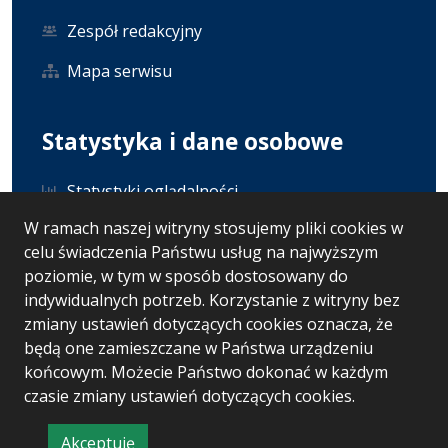
Zespół redakcyjny
Mapa serwisu
Statystyka i dane osobowe
Statystyki oglądalności
W ramach naszej witryny stosujemy pliki cookies w
Ostatnio dodane
celu świadczenia Państwu usług na najwyższym
Polityka prywatności
poziomie, w tym w sposób dostosowany do
indywidualnych potrzeb. Korzystanie z witryny bez
RODO
zmiany ustawień dotyczących cookies oznacza, że
będą one zamieszczane w Państwa urządzeniu
końcowym. Możecie Państwo dokonać w każdym
czasie zmiany ustawień dotyczących cookies.
Wersja systemu: 5.7.0 [51]
Ostatnia aktualizacja BIP: 07.08.2026 13:01
Akceptuję