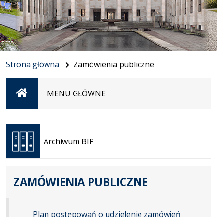
Strona główna
Zamówienia publiczne
Strona
MENU GŁÓWNE
główna
Otwiera
się w
Archiwum BIP
nowej
karcie
ZAMÓWIENIA PUBLICZNE
Plan postępowań o udzielenie zamówień