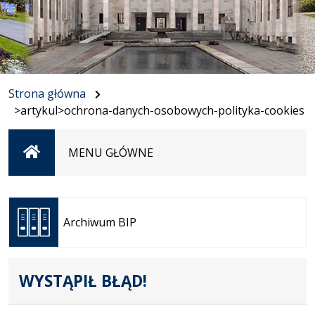
Strona główna
>artykul>ochrona-danych-osobowych-polityka-cookies
Strona
MENU GŁÓWNE
główna
Otwiera
się w
Archiwum BIP
nowej
karcie
WYSTĄPIŁ BŁĄD!