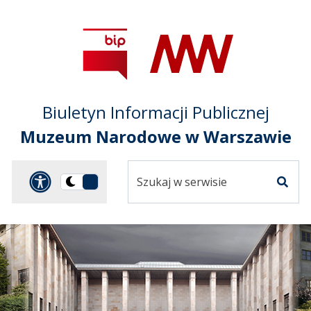
Przejdź do treści
Przejdź do mapy
Przejdź do
głównego menu
serwisu
Biuletyn Informacji Publicznej
Muzeum Narodowe w Warszawie
Szukaj
Panel dostosowania ułat
Przełącz
w
Szuka
na
serwisie
wersję
ciemną