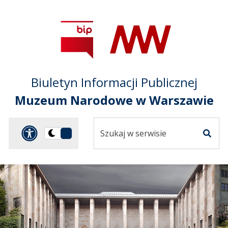
Przejdź do treści
Przejdź do mapy
Przejdź do
głównego menu
serwisu
Biuletyn Informacji Publicznej
Muzeum Narodowe w Warszawie
Szukaj
Panel dostosowania ułat
Przełącz
w
Szuka
na
serwisie
wersję
ciemną