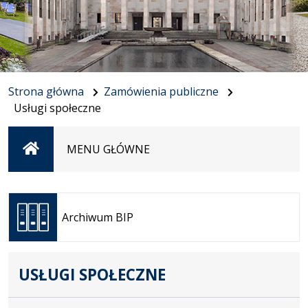
Strona główna
Zamówienia publiczne
Usługi społeczne
Strona
MENU GŁÓWNE
główna
Otwiera
się w
Archiwum BIP
nowej
karcie
USŁUGI SPOŁECZNE