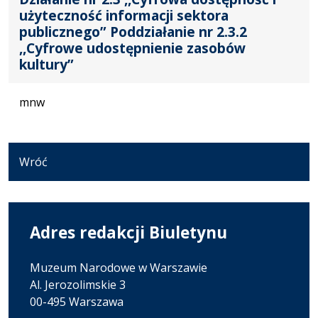
użyteczność informacji sektora
publicznego” Poddziałanie nr 2.3.2
,,Cyfrowe udostępnienie zasobów
kultury”
mnw
Wróć
Adres redakcji Biuletynu
Muzeum Narodowe w Warszawie
Al. Jerozolimskie 3
00-495 Warszawa