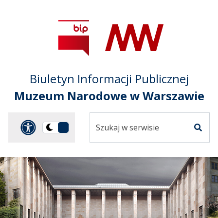
Przejdź do treści
Przejdź do mapy
Przejdź do
głównego menu
serwisu
Biuletyn Informacji Publicznej
Muzeum Narodowe w Warszawie
Szukaj
Panel dostosowania ułat
Przełącz
w
Szuka
na
serwisie
wersję
ciemną