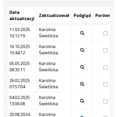
Data
Zaktualizował
Podgląd
Porównaj
aktualizacji
Wersje
11.03.2026
Karolina
wer
10:12:19
Świetlicka
11.
Pokaż
10:
podgląd
16.10.2025
Karolina
wer
wersji
10:44:12
Świetlicka
16.
Pokaż
z
10:
podgląd
05.05.2025
Karolina
dnia
wer
wersji
08:35:11
Świetlicka
11.03.2026
05.
Pokaż
z
10:12:19
08:
podgląd
26.02.2025
Karolina
dnia
wer
wersji
07:57:04
Świetlicka
16.10.2025
26.
Pokaż
z
10:44:12
07:
podgląd
04.02.2025
Karolina
dnia
wer
wersji
13:06:08
Świetlicka
05.05.2025
04.
Pokaż
z
08:35:11
13:
podgląd
20.08.2024
Karolina
dnia