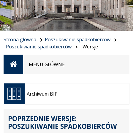
Strona główna
Poszukiwanie spadkobierców
Poszukiwanie spadkobierców
Wersje
Strona
MENU GŁÓWNE
główna
Otwiera
się w
Archiwum BIP
nowej
karcie
POPRZEDNIE WERSJE:
POSZUKIWANIE SPADKOBIERCÓW