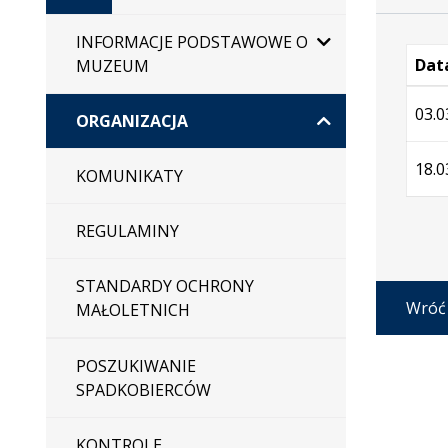
główna
INFORMACJE PODSTAWOWE O
Data
MUZEUM
Wersj
03.0
ORGANIZACJA
18.0
KOMUNIKATY
REGULAMINY
STANDARDY OCHRONY
Wróć
MAŁOLETNICH
POSZUKIWANIE
SPADKOBIERCÓW
KONTROLE