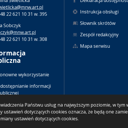
lina Świetlicka
Deklaracja dostępnośc
ietlicka@mnw.art.pl
Instrukcja obsługi
 +48 22 621 10 31 w. 395
Słownik skrótów
a Sobczyk
czyk@mnw.art.pl
Zespół redakcyjny
 +48 22 621 10 31 w. 308
Mapa serwisu
formacja
bliczna
onowne wykorzystanie
dostępnianie informacji
ublicznej
u świadczenia Państwu usług na najwyższym poziomie, w ty
any ustawień dotyczących cookies oznacza, że będą one zam
iany ustawień dotyczących cookies.
IP: 07.08.2026 13:01