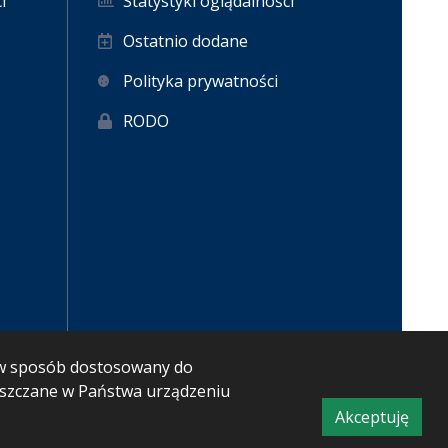
i
Statystyki oglądalności
Ostatnio dodane
Polityka prywatności
RODO
m w sposób dostosowany do
ieszczane w Państwa urządzeniu
Akceptuję
CMS i hosting: Logonet Sp. z o.o. w Bydgoszczy
informacj