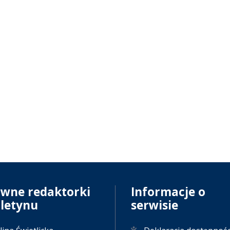
ówne redaktorki
Informacje o
uletynu
serwisie