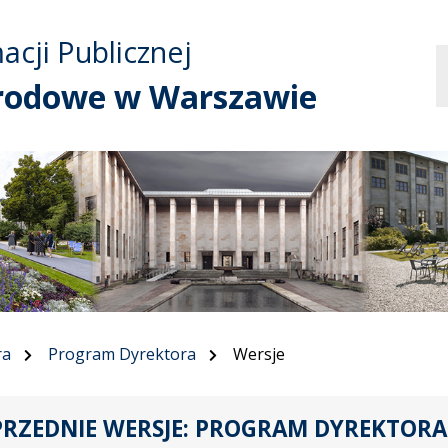
Przejdź do treści
Przejdź do mapy
Przejdź do
acji Publicznej
głównego menu
serwisu
odowe w Warszawie
ra
Program Dyrektora
Wersje
RZEDNIE WERSJE: PROGRAM DYREKTORA