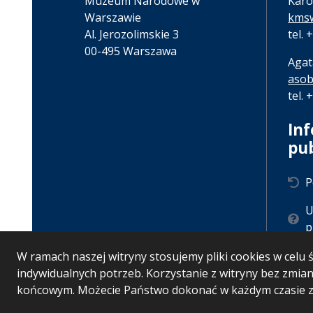
Muzeum Narodowe w
Karo
Warszawie
kmsw
Al. Jerozolimskie 3
tel.
00-495 Warszawa
Agat
asob
tel.
In
pu
P
U
p
W ramach naszej witryny stosujemy pliki cookies w cel
indywidualnych potrzeb. Korzystanie z witryny bez zmi
końcowym. Możecie Państwo dokonać w każdym czasie zm
Wersja systemu: 5.7.0 [51]
Ostatnia aktualizacja B