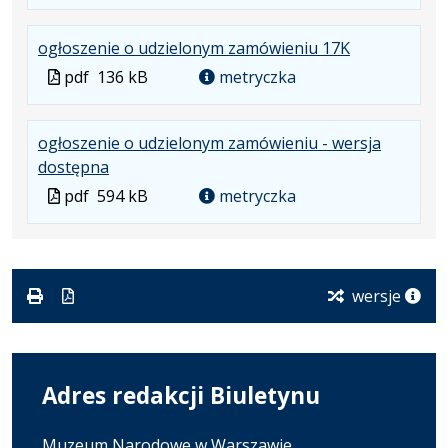
w
pliku:
się
w
formacie:
430
w
formacie
.
.
.
ogłoszenie o udzielonym zamówieniu 17K
pdf
kB
nowej
Plik
Rozmiar
Otwiera
karcie.
Plik
pdf
136 kB
metryczka
w
pliku:
się
w
formacie:
136
w
formacie
ogłoszenie o udzielonym zamówieniu - wersja
pdf
kB
nowej
.
.
.
dostępna
karcie.
Plik
Rozmiar
Otwiera
Plik
pdf
594 kB
metryczka
w
pliku:
się
w
formacie:
594
w
formacie
pdf
kB
nowej
karcie.
wersje
Adres redakcji Biuletynu
Muzeum Narodowe w Warszawie