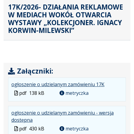
17K/2026- DZIAŁANIA REKLAMOWE
W MEDIACH WOKÓŁ OTWARCIA
WYSTAWY „KOLEKCJONER. IGNACY
KORWIN-MILEWSKI”
Załączniki:
.
.
.
ogłoszenie o udzielanym zamówieniu 17K
Plik
Rozmiar
Otwiera
Plik
pdf
138 kB
metryczka
w
pliku:
się
w
formacie:
138
w
formacie
ogłoszenie o udzielanym zamówieniu - wersja
pdf
kB
nowej
.
.
.
dostępna
karcie.
Plik
Rozmiar
Otwiera
Plik
pdf
430 kB
metryczka