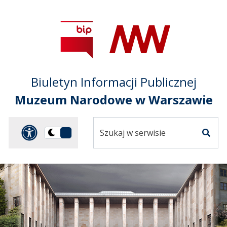
Przejdź do treści
Przejdź do mapy
Przejdź do
głównego menu
serwisu
Biuletyn Informacji Publicznej
Muzeum Narodowe w Warszawie
Szukaj
Panel dostosowania ułat
Przełącz
w
Szuka
na
serwisie
wersję
ciemną