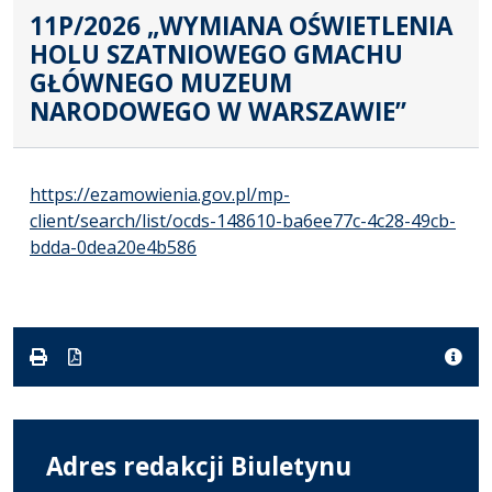
11P/2026 „WYMIANA OŚWIETLENIA
HOLU SZATNIOWEGO GMACHU
GŁÓWNEGO MUZEUM
NARODOWEGO W WARSZAWIE”
https://ezamowienia.gov.pl/mp-
client/search/list/ocds-148610-ba6ee77c-4c28-49cb-
bdda-0dea20e4b586
Adres redakcji Biuletynu