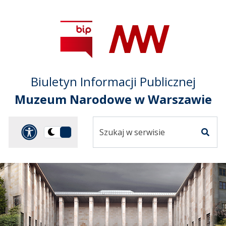
Przejdź do treści
Przejdź do mapy
Przejdź do
głównego menu
serwisu
Biuletyn Informacji Publicznej
Muzeum Narodowe w Warszawie
Szukaj
Panel dostosowania ułat
Przełącz
w
Szuka
na
serwisie
wersję
ciemną