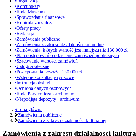
Organizacja
stron
Komunikaty
Rada Muzeum
Sprawozdania finansowe
Kontrola zarządcza
Oferty pracy
Redakcja
Zamówienia publiczne
Zamówienia z zakresu działalności kulturalnej
Zamówienia, których wartość jest mniejsza niż 130.000 zł
Plan postępowań o udzielenie zamówień publicznych
Szacowanie wartości zamówień
Usługi społeczne
Postępowania powyżej 130.000 zł
Wstępne konsultacje rynkowe
Instrukcja obsługi
Ochrona danych osobowych
Rada Powiernicza - archiwum
Niepodjęte depozyty - archiwum
Jesteś
Strona główna
Zamówienia publiczne
tutaj:
Zamówienia z zakresu działalności kulturalnej
Zamówienia z zakresu działalności kultur