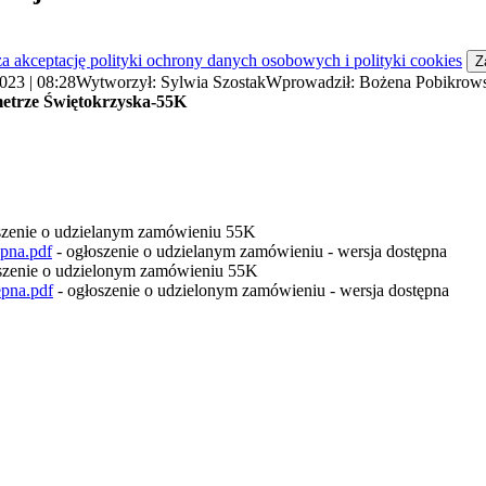
 akceptację polityki ochrony danych osobowych i polityki cookies
Z
2023 | 08:28
Wytworzył: Sylwia Szostak
Wprowadził: Bożena Pobikrow
etrze Świętokrzyska-55K
szenie o udzielanym zamówieniu 55K
pna.pdf
- ogłoszenie o udzielanym zamówieniu - wersja dostępna
szenie o udzielonym zamówieniu 55K
pna.pdf
- ogłoszenie o udzielonym zamówieniu - wersja dostępna