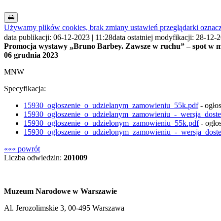
Używamy plików cookies, brak zmiany ustawień przeglądarki oznacza
data publikacji: 06-12-2023 | 11:28
data ostatniej modyfikacji: 28-12-
Promocja wystawy „Bruno Barbey. Zawsze w ruchu” – spot w m
06 grudnia 2023
MNW
Specyfikacja:
15930_ogloszenie_o_udzielanym_zamowieniu_55k.pdf
- ogło
15930_ogloszenie_o_udzielanym_zamowieniu_-_wersja_doste
15930_ogloszenie_o_udzielonym_zamowieniu_55k.pdf
- ogło
15930_ogloszenie_o_udzielonym_zamowieniu_-_wersja_doste
««« powrót
Liczba odwiedzin:
201009
Muzeum Narodowe w Warszawie
Al. Jerozolimskie 3, 00-495 Warszawa