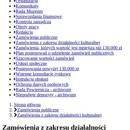
Organizacja
stron
Komunikaty
Rada Muzeum
Sprawozdania finansowe
Kontrola zarządcza
Oferty pracy
Redakcja
Zamówienia publiczne
Zamówienia z zakresu działalności kulturalnej
Zamówienia, których wartość jest mniejsza niż 130.000 zł
Plan postępowań o udzielenie zamówień publicznych
Szacowanie wartości zamówień
Usługi społeczne
Postępowania powyżej 130.000 zł
Wstępne konsultacje rynkowe
Instrukcja obsługi
Ochrona danych osobowych
Rada Powiernicza - archiwum
Niepodjęte depozyty - archiwum
Jesteś
Strona główna
Zamówienia publiczne
tutaj:
Zamówienia z zakresu działalności kulturalnej
Zamówienia z zakresu działalności