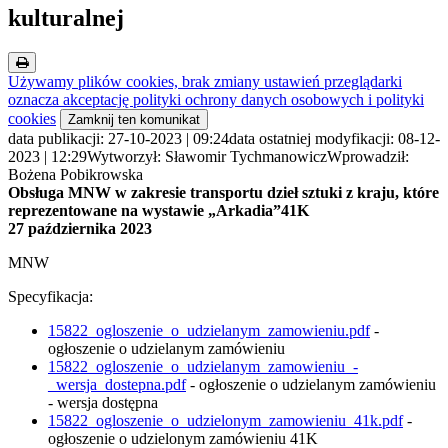
kulturalnej
Używamy plików cookies, brak zmiany ustawień przeglądarki
oznacza akceptację polityki ochrony danych osobowych i polityki
cookies
Zamknij ten komunikat
data publikacji: 27-10-2023 | 09:24
data ostatniej modyfikacji: 08-12-
2023 | 12:29
Wytworzył: Sławomir Tychmanowicz
Wprowadził:
Bożena Pobikrowska
Obsługa MNW w zakresie transportu dzieł sztuki z kraju, które
reprezentowane na wystawie „Arkadia”41K
27 października 2023
MNW
Specyfikacja:
15822_ogloszenie_o_udzielanym_zamowieniu.pdf
-
ogłoszenie o udzielanym zamówieniu
15822_ogloszenie_o_udzielanym_zamowieniu_-
_wersja_dostepna.pdf
- ogłoszenie o udzielanym zamówieniu
- wersja dostępna
15822_ogloszenie_o_udzielonym_zamowieniu_41k.pdf
-
ogłoszenie o udzielonym zamówieniu 41K