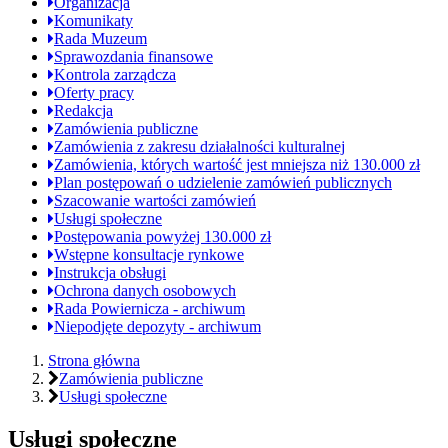
Organizacja
stron
Komunikaty
Rada Muzeum
Sprawozdania finansowe
Kontrola zarządcza
Oferty pracy
Redakcja
Zamówienia publiczne
Zamówienia z zakresu działalności kulturalnej
Zamówienia, których wartość jest mniejsza niż 130.000 zł
Plan postępowań o udzielenie zamówień publicznych
Szacowanie wartości zamówień
Usługi społeczne
Postępowania powyżej 130.000 zł
Wstępne konsultacje rynkowe
Instrukcja obsługi
Ochrona danych osobowych
Rada Powiernicza - archiwum
Niepodjęte depozyty - archiwum
Jesteś
Strona główna
Zamówienia publiczne
tutaj:
Usługi społeczne
Usługi społeczne