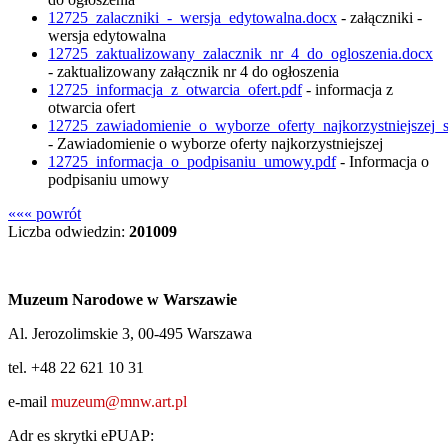
12725_zalaczniki_-_wersja_edytowalna.docx
- załączniki -
wersja edytowalna
12725_zaktualizowany_zalacznik_nr_4_do_ogloszenia.docx
- zaktualizowany załącznik nr 4 do ogłoszenia
12725_informacja_z_otwarcia_ofert.pdf
- informacja z
otwarcia ofert
12725_zawiadomienie_o_wyborze_oferty_najkorzystniejszej_s
- Zawiadomienie o wyborze oferty najkorzystniejszej
12725_informacja_o_podpisaniu_umowy.pdf
- Informacja o
podpisaniu umowy
««« powrót
Liczba odwiedzin:
201009
Muzeum Narodowe w Warszawie
Al. Jerozolimskie 3, 00-495 Warszawa
tel. +48 22 621 10 31
e-mail
muzeum@mnw.art.pl
Adr es skrytki ePUAP: