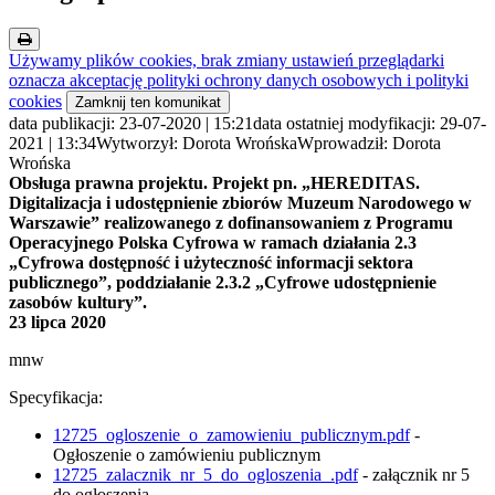
Używamy plików cookies, brak zmiany ustawień przeglądarki
oznacza akceptację polityki ochrony danych osobowych i polityki
cookies
Zamknij ten komunikat
data publikacji: 23-07-2020 | 15:21
data ostatniej modyfikacji: 29-07-
2021 | 13:34
Wytworzył: Dorota Wrońska
Wprowadził: Dorota
Wrońska
Obsługa prawna projektu. Projekt pn. „HEREDITAS.
Digitalizacja i udostępnienie zbiorów Muzeum Narodowego w
Warszawie” realizowanego z dofinansowaniem z Programu
Operacyjnego Polska Cyfrowa w ramach działania 2.3
„Cyfrowa dostępność i użyteczność informacji sektora
publicznego”, poddziałanie 2.3.2 „Cyfrowe udostępnienie
zasobów kultury”.
23 lipca 2020
mnw
Specyfikacja:
12725_ogloszenie_o_zamowieniu_publicznym.pdf
-
Ogłoszenie o zamówieniu publicznym
12725_zalacznik_nr_5_do_ogloszenia_.pdf
- załącznik nr 5
do ogłoszenia